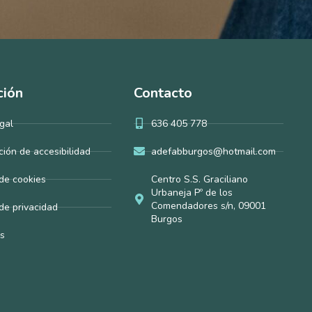
ción
Contacto
gal
636 405 778
ción de accesibilidad
adefabburgos@hotmail.com
 de cookies
Centro S.S. Graciliano
Urbaneja Pº de los
Comendadores s/n, 09001
 de privacidad
Burgos
s