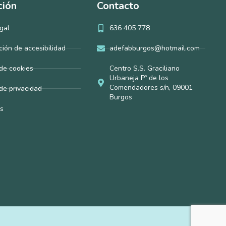
ción
Contacto
gal
636 405 778
ción de accesibilidad
adefabburgos@hotmail.com
 de cookies
Centro S.S. Graciliano
Urbaneja Pº de los
Comendadores s/n, 09001
 de privacidad
Burgos
s