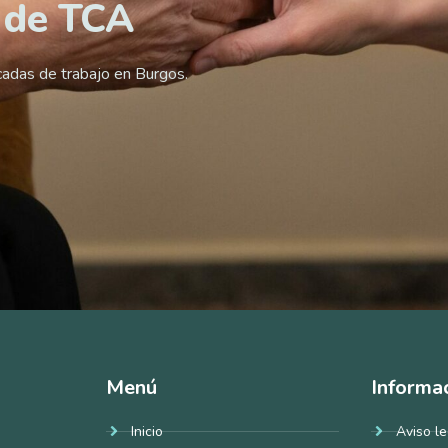
 de TCA
cadas de trabajo en Burgos.
Menú
Informa
Inicio
Aviso le