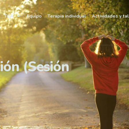
TCA
Equipo
Terapia individual
Actividades y ta
ión (Sesión