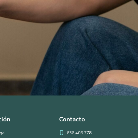
ción
Contacto
gal
636 405 778