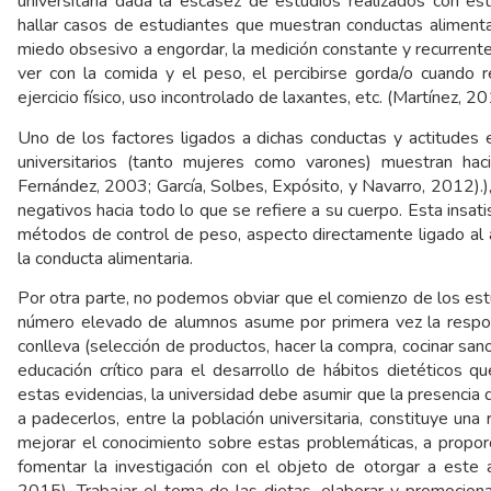
universitaria dada la escasez de estudios realizados con es
hallar casos de estudiantes que muestran conductas alimenta
miedo obsesivo a engordar, la medición constante y recurrente
ver con la comida y el peso, el percibirse gorda/o cuando re
ejercicio físico, uso incontrolado de laxantes, etc. (Martínez, 20
Uno de los factores ligados a dichas conductas y actitudes 
universitarios (tanto mujeres como varones) muestran haci
Fernández, 2003; García, Solbes, Expósito, y Navarro, 2012).)
negativos hacia todo lo que se refiere a su cuerpo. Esta insatis
métodos de control de peso, aspecto directamente ligado al a
la conducta alimentaria.
Por otra parte, no podemos obviar que el comienzo de los est
número elevado de alumnos asume por primera vez la respons
conlleva (selección de productos, hacer la compra, cocinar san
educación crítico para el desarrollo de hábitos dietéticos q
estas evidencias, la universidad debe asumir que la presencia d
a padecerlos, entre la población universitaria, constituye un
mejorar el conocimiento sobre estas problemáticas, a proporc
fomentar la investigación con el objeto de otorgar a este 