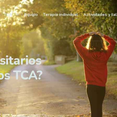
TCA
Equipo
Terapia individual
Actividades y ta
sitarios
los TCA?