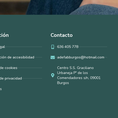
ción
Contacto
gal
636 405 778
ción de accesibilidad
adefabburgos@hotmail.com
 de cookies
Centro S.S. Graciliano
Urbaneja Pº de los
Comendadores s/n, 09001
 de privacidad
Burgos
s