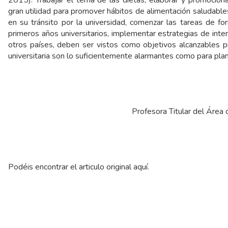
2015). Trabajar el tema de las dietas, elaborar y promocion
gran utilidad para promover hábitos de alimentación saludables
en su tránsito por la universidad, comenzar las tareas de f
primeros años universitarios, implementar estrategias de inte
otros países, deben ser vistos como objetivos alcanzables p
universitaria son lo suficientemente alarmantes como para pla
Profesora Titular del Área 
Podéis encontrar el articulo original
aquí
.