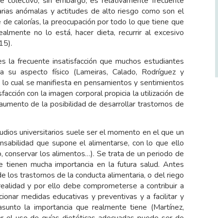
te colectivo; sin embargo, es relativamente frecuente
rias anómalas y actitudes de alto riesgo como son el
 de calorías, la preocupación por todo lo que tiene que
almente no lo está, hacer dieta, recurrir al excesivo
15).
es la frecuente insatisfacción que muchos estudiantes
a su aspecto físico (Lameiras, Calado, Rodríguez y
, lo cual se manifiesta en pensamientos y sentimientos
facción con la imagen corporal propicia la utilización de
umento de la posibilidad de desarrollar trastornos de
udios universitarios suele ser el momento en el que un
abilidad que supone el alimentarse, con lo que ello
o, conservar los alimentos…). Se trata de un periodo de
ue tienen mucha importancia en la futura salud. Antes
e los trastornos de la conducta alimentaria, o del riego
a realidad y por ello debe comprometerse a contribuir a
ionar medidas educativas y preventivas y a facilitar y
asunto la importancia que realmente tiene (Martínez,