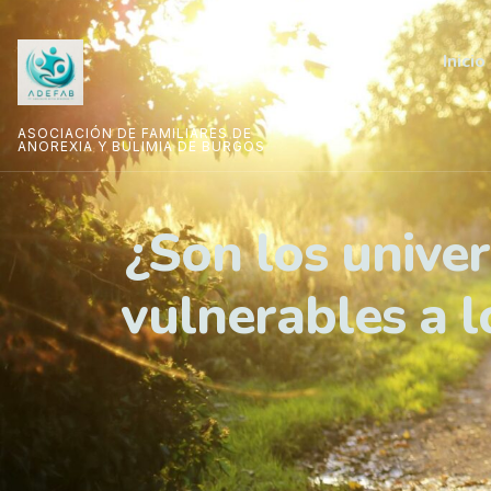
Inicio
ASOCIACIÓN DE FAMILIARES DE
ANOREXIA Y BULIMIA DE BURGOS
¿Son los univer
vulnerables a 